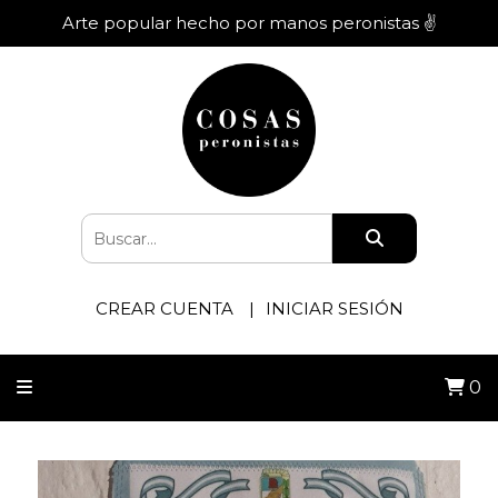
Arte popular hecho por manos peronistas ✌️
CREAR CUENTA
INICIAR SESIÓN
0