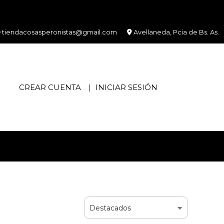
tiendacosasperonistas@gmail.com
Avellaneda, Pcia de Bs. As.
CREAR CUENTA
INICIAR SESIÓN