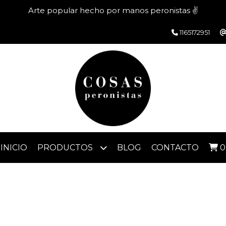
Arte popular hecho por manos peronistas ✌️
1165172951
INICIO
PRODUCTOS
BLOG
CONTACTO
0