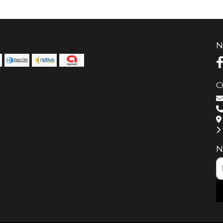
N
C
N