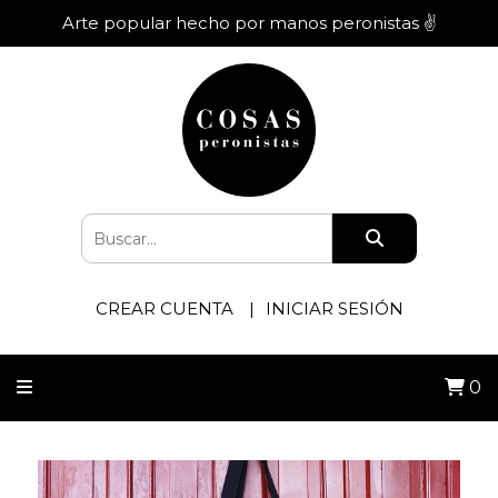
Arte popular hecho por manos peronistas ✌️
CREAR CUENTA
INICIAR SESIÓN
0