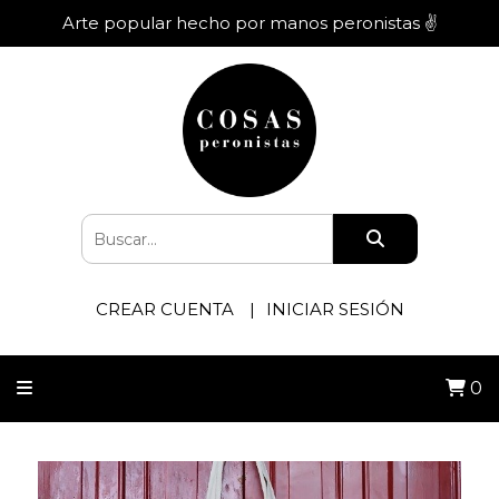
Arte popular hecho por manos peronistas ✌️
CREAR CUENTA
INICIAR SESIÓN
0