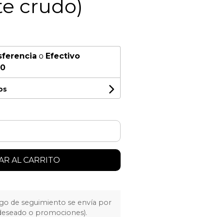
te crudo)
sferencia
o
Efectivo
00
os
R AL CARRITO
igo de seguimiento se envía por
 deseado o promociones).