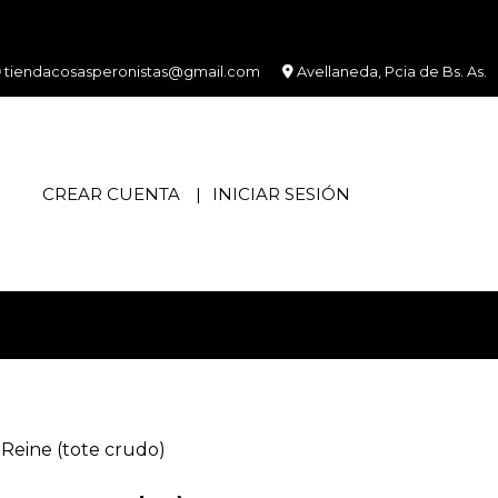
tiendacosasperonistas@gmail.com
Avellaneda, Pcia de Bs. As.
CREAR CUENTA
INICIAR SESIÓN
Reine (tote crudo)