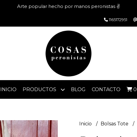
Arte popular hecho por manos peronistas ✌️
1165172951
INICIO
PRODUCTOS
BLOG
CONTACTO
0
Inicio
Bolsas Tote