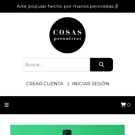
Arte popular hecho por manos peronistas ✌️
CREAR CUENTA
INICIAR SESIÓN
0