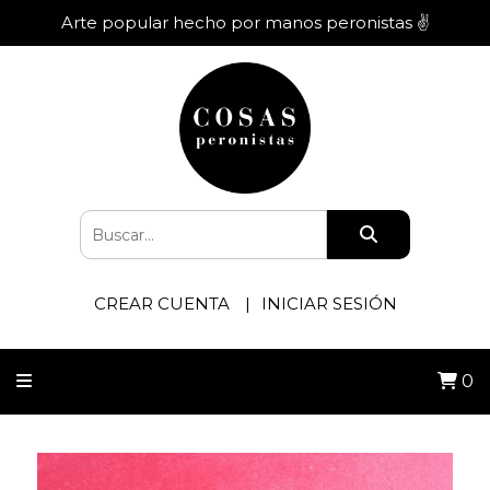
Arte popular hecho por manos peronistas ✌️
CREAR CUENTA
INICIAR SESIÓN
0