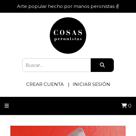
Arte popular hecho por manos peronistas ✌️
CREAR CUENTA
INICIAR SESIÓN
0