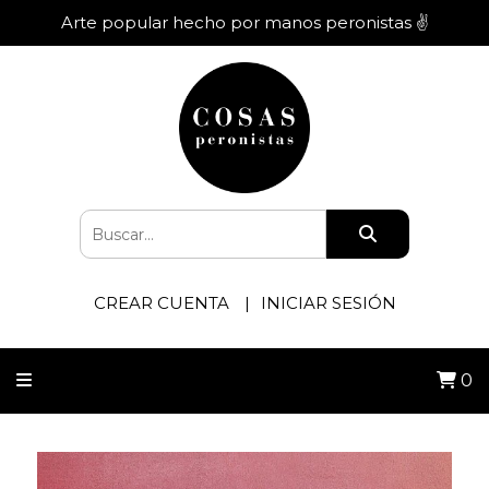
Arte popular hecho por manos peronistas ✌️
CREAR CUENTA
INICIAR SESIÓN
0