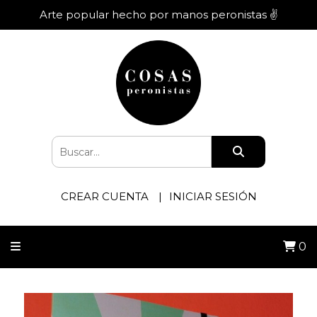
Arte popular hecho por manos peronistas ✌️
CREAR CUENTA
INICIAR SESIÓN
0