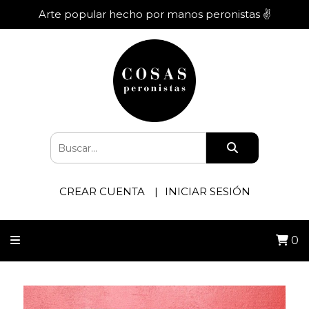
Arte popular hecho por manos peronistas ✌️
CREAR CUENTA
INICIAR SESIÓN
0