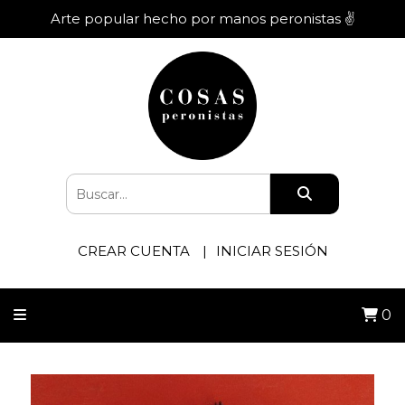
Arte popular hecho por manos peronistas ✌️
CREAR CUENTA
INICIAR SESIÓN
0