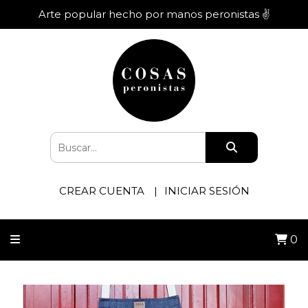
Arte popular hecho por manos peronistas ✌️
CREAR CUENTA
INICIAR SESIÓN
0