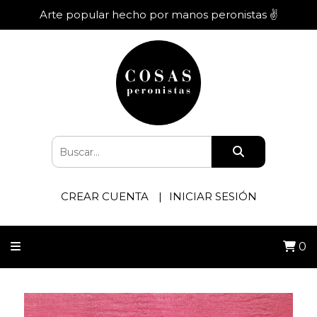
Arte popular hecho por manos peronistas ✌️
CREAR CUENTA
INICIAR SESIÓN
0