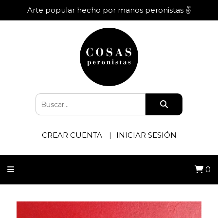
Arte popular hecho por manos peronistas ✌️
CREAR CUENTA
INICIAR SESIÓN
0