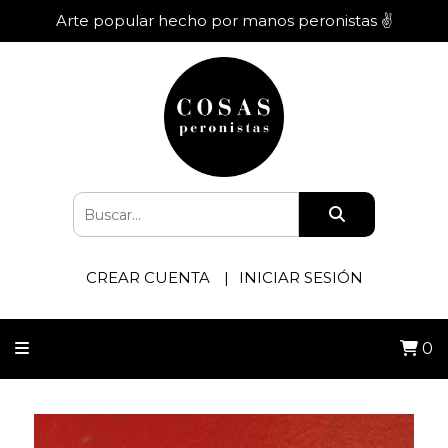
Arte popular hecho por manos peronistas ✌️
CREAR CUENTA
INICIAR SESIÓN
0