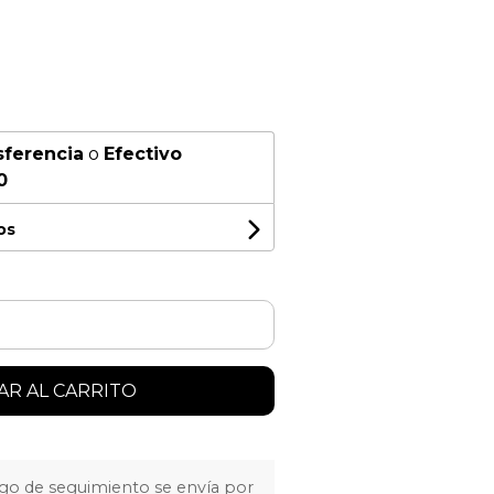
sferencia
o
Efectivo
0
os
R AL CARRITO
igo de seguimiento se envía por