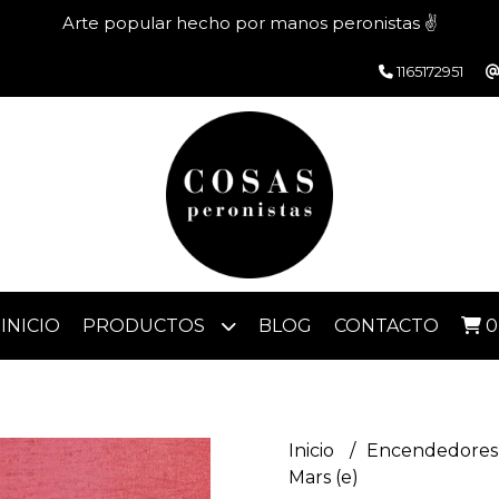
Arte popular hecho por manos peronistas ✌️
1165172951
INICIO
PRODUCTOS
BLOG
CONTACTO
0
Inicio
Encendedores 
Mars (e)