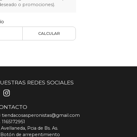
 deseado o promociones).
ío
CALCULAR
UESTRAS REDES SOCIALES
ONTACTO
tiendacosasperonistas@gmail.com
1165172951
Avellaneda, Pcia de Bs. As.
Botón de arrepentimiento