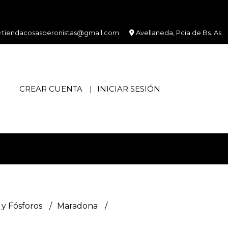
tiendacosasperonistas@gmail.com
Avellaneda, Pcia de Bs. As.
CREAR CUENTA
INICIAR SESIÓN
y Fósforos
Maradona