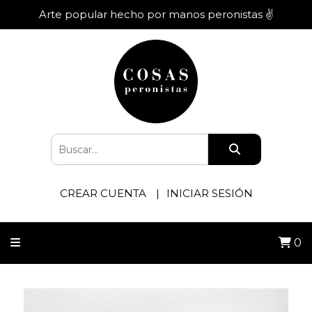
Arte popular hecho por manos peronistas ✌️
CREAR CUENTA
INICIAR SESIÓN
0