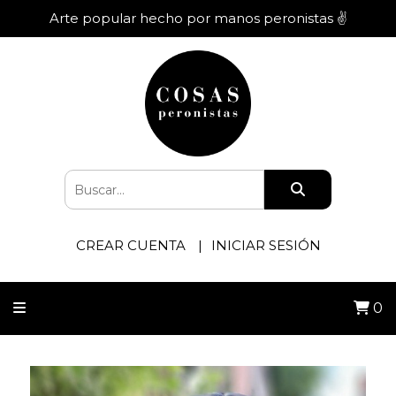
Arte popular hecho por manos peronistas ✌️
CREAR CUENTA
INICIAR SESIÓN
0