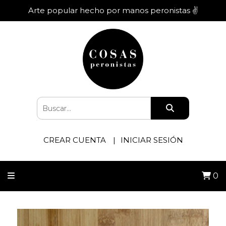
Arte popular hecho por manos peronistas ✌️
CREAR CUENTA
INICIAR SESIÓN
0