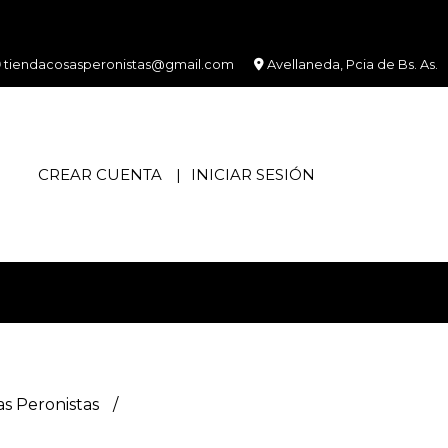
tiendacosasperonistas@gmail.com
Avellaneda, Pcia de Bs. As.
CREAR CUENTA
INICIAR SESIÓN
as Peronistas