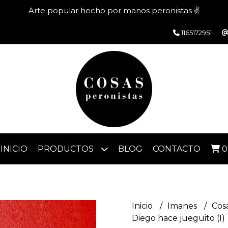
Arte popular hecho por manos peronistas ✌️
1165172951
INICIO
PRODUCTOS
BLOG
CONTACTO
0
Inicio
Imanes
Cos
Diego hace jueguito (I)