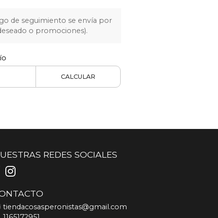
igo de seguimiento se envía por
 deseado o promociones).
ío
CALCULAR
UESTRAS REDES SOCIALES
ONTACTO
tiendacosasperonistas@gmail.com
1165172951