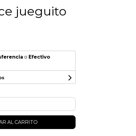
ce jueguito
sferencia
o
Efectivo
os
R AL CARRITO