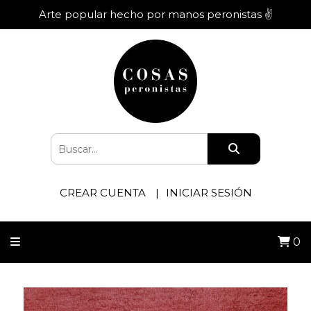
Arte popular hecho por manos peronistas ✌️
CREAR CUENTA
INICIAR SESIÓN
0