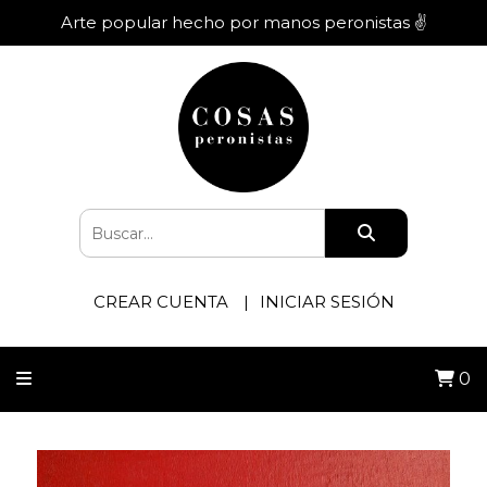
Arte popular hecho por manos peronistas ✌️
CREAR CUENTA
INICIAR SESIÓN
0