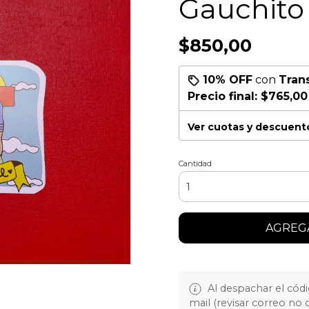
Gauchito G
$850,00
10% OFF
con
Tran
Precio final:
$765,00
Ver cuotas y descuent
Cantidad
AGREGA
Al despachar el cód
mail (revisar correo no