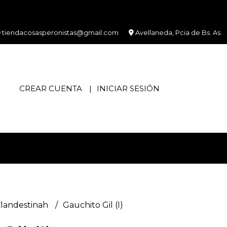
tiendacosasperonistas@gmail.com
Avellaneda, Pcia de Bs. As.
CREAR CUENTA
INICIAR SESIÓN
Clandestinah
Gauchito Gil (I)