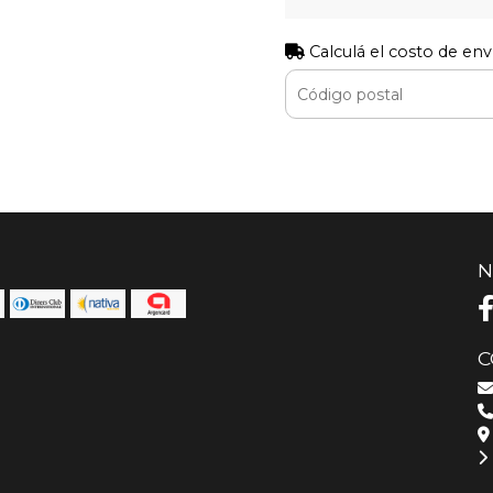
Calculá el costo de env
N
C