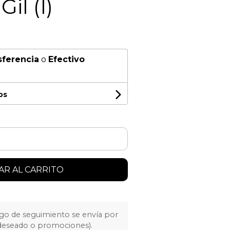
il (I)
sferencia
o
Efectivo
os
R AL CARRITO
igo de seguimiento se envía por
 deseado o promociones).