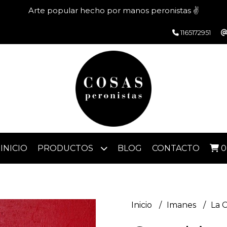
Arte popular hecho por manos peronistas ✌️
1165172951
INICIO
PRODUCTOS
BLOG
CONTACTO
0
Inicio
Imanes
La 