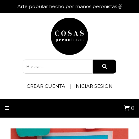
Arte popular hecho por manos peronistas ✌️
CREAR CUENTA
INICIAR SESIÓN
0