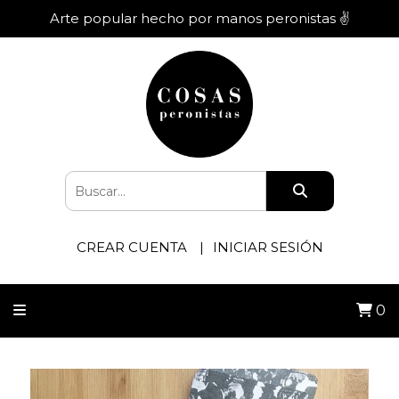
Arte popular hecho por manos peronistas ✌️
CREAR CUENTA
INICIAR SESIÓN
0