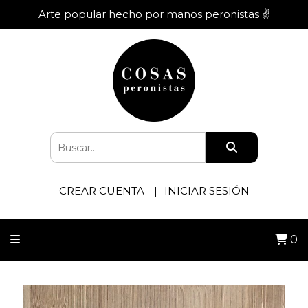
Arte popular hecho por manos peronistas ✌️
CREAR CUENTA
INICIAR SESIÓN
0