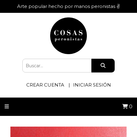
Arte popular hecho por manos peronistas ✌️
CREAR CUENTA
INICIAR SESIÓN
0