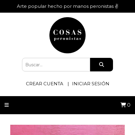
Arte popular hecho por manos peronistas ✌️
CREAR CUENTA
INICIAR SESIÓN
0