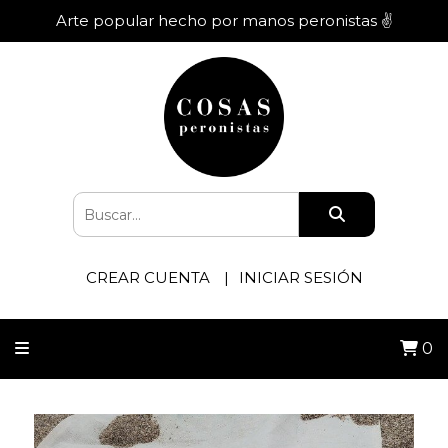
Arte popular hecho por manos peronistas ✌️
CREAR CUENTA
INICIAR SESIÓN
0