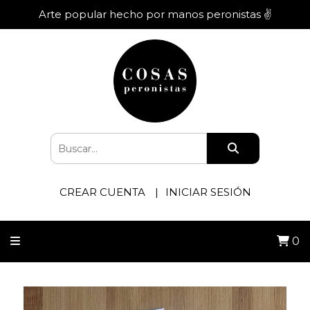
Arte popular hecho por manos peronistas ✌️
CREAR CUENTA
INICIAR SESIÓN
0