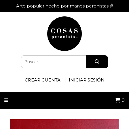
Arte popular hecho por manos peronistas ✌️
CREAR CUENTA
INICIAR SESIÓN
0