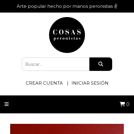
Arte popular hecho por manos peronistas ✌️
CREAR CUENTA
INICIAR SESIÓN
0