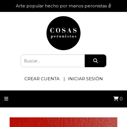
Arte popular hecho por manos peronistas ✌️
CREAR CUENTA
INICIAR SESIÓN
0