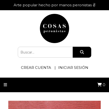
Arte popular hecho por manos peronistas ✌️
CREAR CUENTA
INICIAR SESIÓN
0