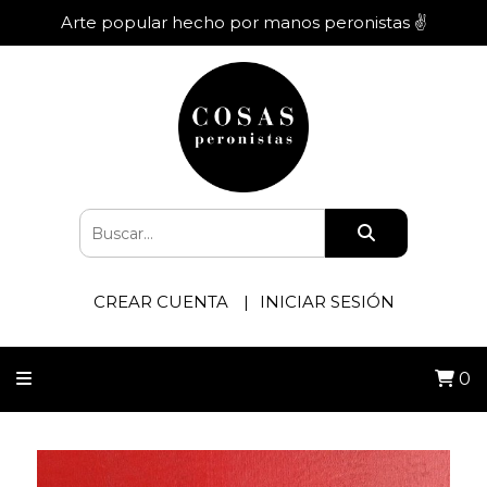
Arte popular hecho por manos peronistas ✌️
CREAR CUENTA
INICIAR SESIÓN
0