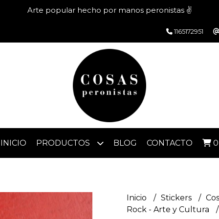
Arte popular hecho por manos peronistas ✌️
1165172951
INICIO
PRODUCTOS
BLOG
CONTACTO
0
Inicio
Stickers
Cos
Rock - Arte y Cultura