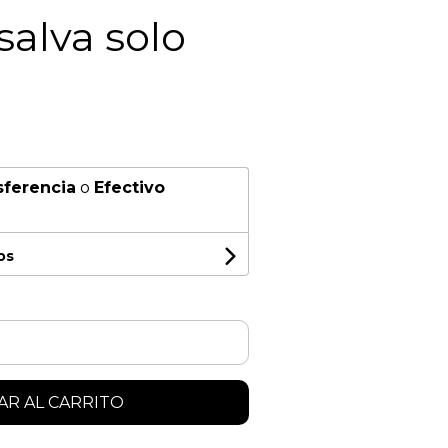
salva solo
sferencia
o
Efectivo
os
R AL CARRITO