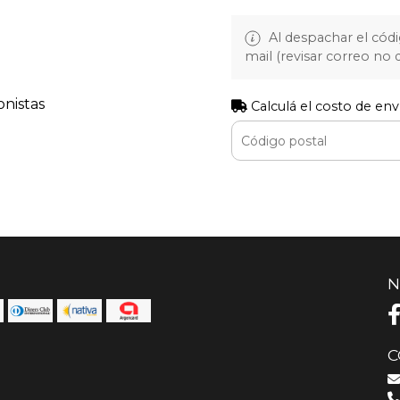
Al despachar el cód
mail (revisar correo no
onistas
Calculá el costo de env
N
C