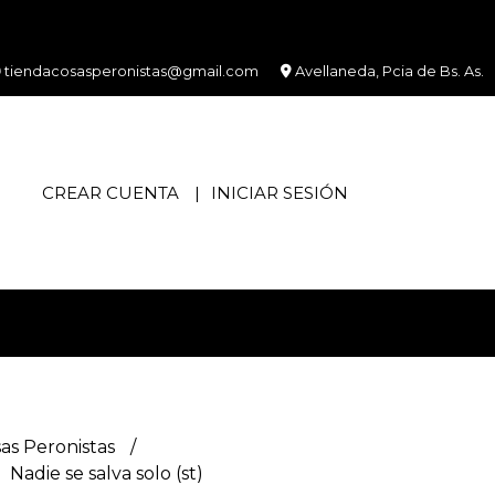
tiendacosasperonistas@gmail.com
Avellaneda, Pcia de Bs. As.
CREAR CUENTA
INICIAR SESIÓN
as Peronistas
Nadie se salva solo (st)