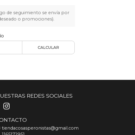
igo de seguimiento se envía por
 deseado o promociones).
ío
CALCULAR
UESTRAS REDES SOCIALES
ONTACTO
tiendacosasperonistas@gmail.com
1165172951