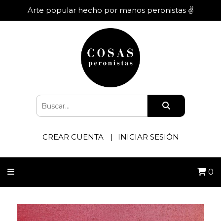
Arte popular hecho por manos peronistas ✌️
CREAR CUENTA
INICIAR SESIÓN
0