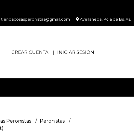
tiendacosasperonistas@gmail.com
Avellaneda, Pcia de Bs. As.
CREAR CUENTA
INICIAR SESIÓN
as Peronistas
Peronistas
t)