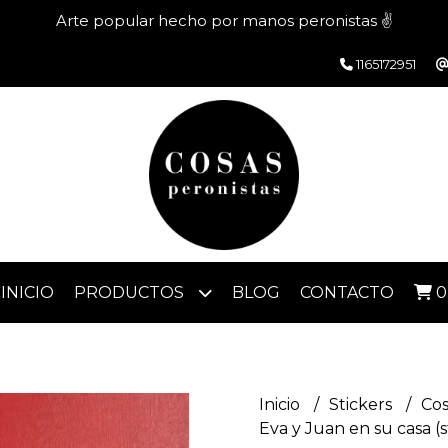
Arte popular hecho por manos peronistas ✌️
1165172951
INICIO
PRODUCTOS
BLOG
CONTACTO
0
Inicio
Stickers
Cos
Eva y Juan en su casa (s