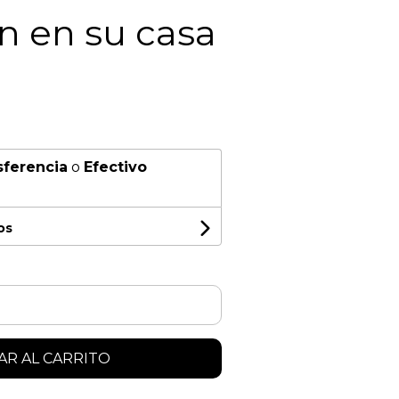
n en su casa
sferencia
o
Efectivo
os
R AL CARRITO