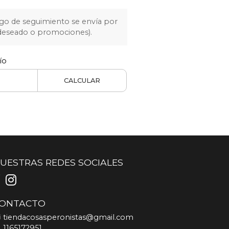
igo de seguimiento se envía por
 deseado o promociones).
ío
CALCULAR
UESTRAS REDES SOCIALES
ONTACTO
tiendacosasperonistas@gmail.com
1165172951