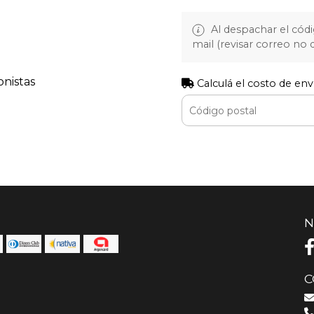
Al despachar el cód
mail (revisar correo no
onistas
Calculá el costo de env
N
C