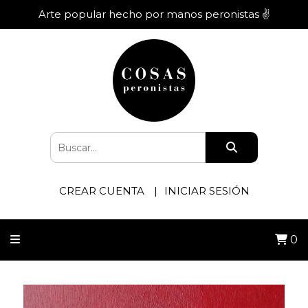
Arte popular hecho por manos peronistas ✌️
CREAR CUENTA
INICIAR SESIÓN
0