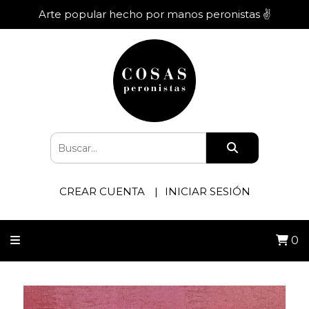
Arte popular hecho por manos peronistas ✌️
CREAR CUENTA
INICIAR SESIÓN
0