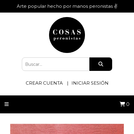
Arte popular hecho por manos peronistas ✌️
CREAR CUENTA
INICIAR SESIÓN
0