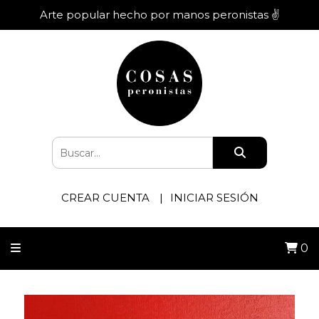
Arte popular hecho por manos peronistas ✌️
CREAR CUENTA
INICIAR SESIÓN
0