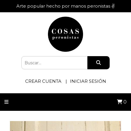
Arte popular hecho por manos peronistas ✌️
CREAR CUENTA
INICIAR SESIÓN
0