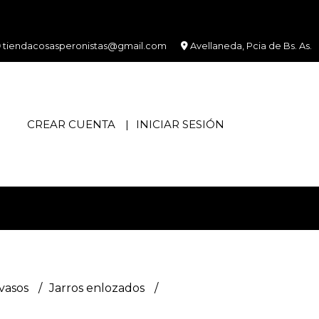
tiendacosasperonistas@gmail.com
Avellaneda, Pcia de Bs. As.
CREAR CUENTA
INICIAR SESIÓN
 vasos
Jarros enlozados