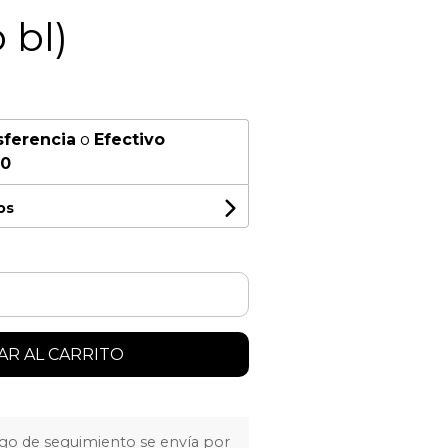
 bl)
sferencia
o
Efectivo
00
os
R AL CARRITO
igo de seguimiento se envía por