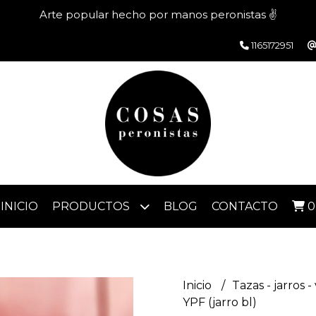
Arte popular hecho por manos peronistas ✌️
1165172951
INICIO
PRODUCTOS
BLOG
CONTACTO
0
Inicio
Tazas - jarros -
YPF (jarro bl)