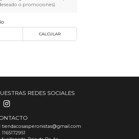
 deseado o promociones).
ío
CALCULAR
UESTRAS REDES SOCIALES
ONTACTO
tiendacosasperonistas@gmail.com
1165172951