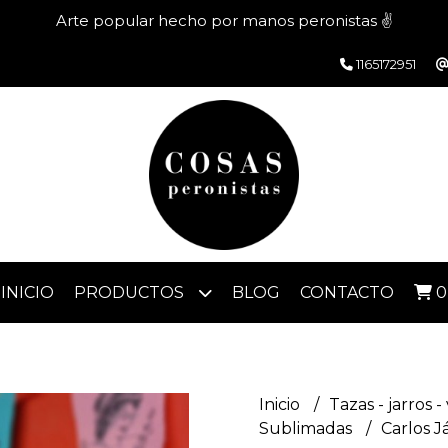
Arte popular hecho por manos peronistas ✌️
1165172951
INICIO
PRODUCTOS
BLOG
CONTACTO
0
Inicio
Tazas - jarros -
Sublimadas
Carlos J