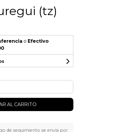
uregui (tz)
sferencia
o
Efectivo
00
os
R AL CARRITO
igo de seguimiento se envía por