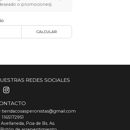
 deseado o promociones).
ío
CALCULAR
UESTRAS REDES SOCIALES
ONTACTO
tiendacosasperonistas@gmail.com
1165172951
Avellaneda, Pcia de Bs. As.
Botón de arrepentimiento