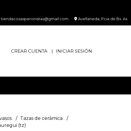
tiendacosasperonistas@gmail.com
Avellaneda, Pcia de Bs. As.
CREAR CUENTA
INICIAR SESIÓN
 vasos
Tazas de cerámica
áuregui (tz)