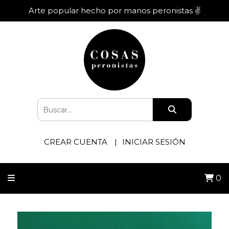
Arte popular hecho por manos peronistas ✌️
CREAR CUENTA
INICIAR SESIÓN
0