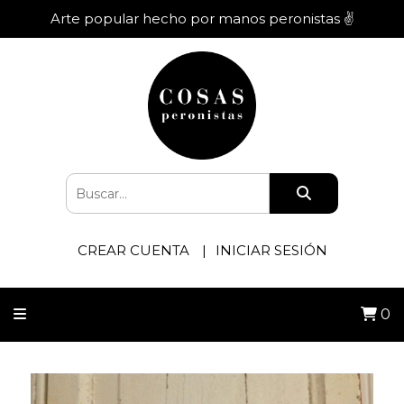
Arte popular hecho por manos peronistas ✌️
CREAR CUENTA
INICIAR SESIÓN
0